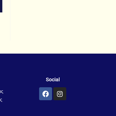
Social
ις
ς