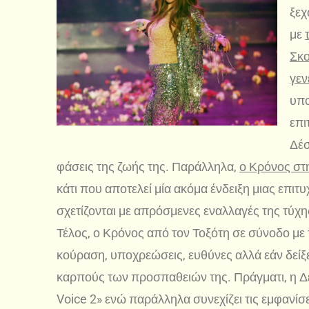
ξεχ
με
Σκο
γεν
υπο
επι
Δέσ
φάσεις της ζωής της. Παράλληλα,
ο Κρόνος στη
κάτι που αποτελεί μία ακόμα ένδειξη μιας επι
σχετίζονται με απρόσμενες εναλλαγές της τύχη
Τέλος, ο Κρόνος από τον Τοξότη σε σύνοδο με 
κούραση, υποχρεώσεις, ευθύνες αλλά εάν δείξει 
καρπούς των προσπαθειών της. Πράγματι, η Δ
Voice 2» ενώ παράλληλα συνεχίζει τις εμφανίσε