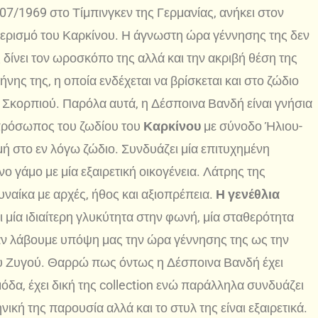
07/1969 στο Τίμπινγκεν της Γερμανίας, ανήκει στον
ερισμό του Καρκίνου. Η άγνωστη ώρα γέννησης της δεν
 δίνει τον ωροσκόπο της αλλά και την ακριβή θέση της
ήνης της, η οποία ενδέχεται να βρίσκεται και στο ζώδιο
 Σκορπιού. Παρόλα αυτά, η Δέσποινα Βανδή είναι γνήσια
ρόσωπος του ζωδίου του
Καρκίνου
με σύνοδο Ήλιου-
ή στο εν λόγω ζώδιο. Συνδυάζει μία επιτυχημένη
ο γάμο με μία εξαιρετική οικογένεια. Λάτρης της
υναίκα με αρχές, ήθος και αξιοπρέπεια.
Η γενέθλια
ει μία ιδιαίτερη γλυκύτητα στην φωνή, μία σταθερότητα
Εάν λάβουμε υπόψη μας την ώρα γέννησης της ως την
του Ζυγού. Θαρρώ πως όντως η Δέσποινα Βανδή έχει
 μόδα, έχει δική της collection ενώ παράλληλα συνδυάζει
ική της παρουσία αλλά και το στυλ της είναι εξαιρετικά.