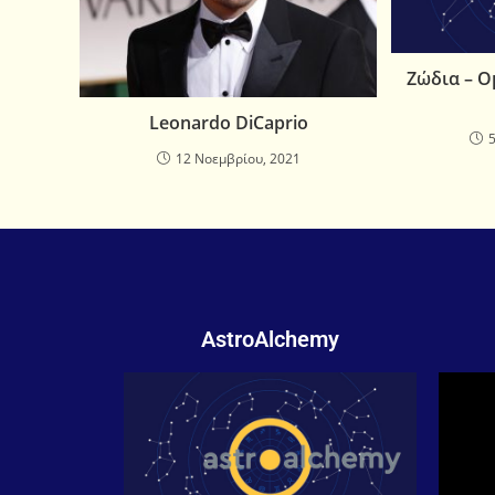
Ζώδια – Ο
Leonardo DiCaprio
12 Νοεμβρίου, 2021
AstroAlchemy