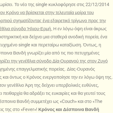
ωρίσει. Το νέο της single κυκλοφόρησε στις 22/12/2014
τον Κρόνο να βρίσκεται στην τελευταία μοίρα του
ρπιού σχηματίζοντας ένα εξαιρετικό τρίγωνο προς την
έθλια σύνοδο Ήλιου-Ερμή.
Η εν λόγω όψη είναι άκρως
στηρικτική και δείχνει μια σταθερά ανοδική πορεία, ένα
τυχημένο single και περεταίρω καταξίωση. Όντως, η
ποινα Βανδή γνωρίζει μία από τις πιο πετυχημένες
ρίζει την γενέθλια σύνοδο Δία-Ουρανού της στον Ζυγό
τυχημένης επαγγελματικής πορείας. Δίας-Ουρανός
ς και όντως ο Κρόνος ενεργοποίησε την εν λόγω όψη της.
τον γενέθλιο Άρη της δείχνει υπερβολικές ευθύνες,
πειθαρχία θα αδράξει τις ευκαιρίες και θα γευτεί τους
έσποινα Βανδή συμμετέχει ως «Couch» και στο «The
ις της στο «Fever»!
Κρόνος και Δέσποινα Βανδή