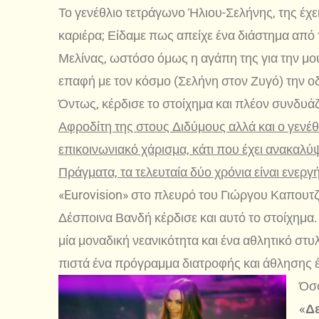
Το γενέθλιο τετράγωνο Ήλιου-Σελήνης, της έχει
καριέρα; Είδαμε πως απείχε ένα διάστημα από 
Μελίνας, ωστόσο όμως η αγάπη της για την μουσ
επαφή με τον κόσμο (Σελήνη στον Ζυγό) την 
Όντως, κέρδισε το στοίχημα και πλέον συνδυάζ
Αφροδίτη της στους Διδύμους αλλά και ο γενέθλ
επικοινωνιακό χάρισμα, κάτι που έχει ανακαλύψε
Πράγματα, τα τελευταία δύο χρόνια είναι ενεργ
«Eurovision» στο πλευρό του Γιώργου Καπουτζ
Δέσποινα Βανδή κέρδισε και αυτό το στοίχημα. 
μία μοναδική νεανικότητα και ένα αθλητικό στυ
πιστά ένα πρόγραμμα διατροφής και άθλησης έτ
Όσο
«Δ