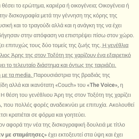
 θέσει το ερώτημα, καριέρα ή οικογένεια; Οικογένεια ή
την δισκογραφία μετά την γέννηση της κόρης της
ική και το τραγούδι αλλά και η ανάγκη της να έχει
οδήγησαν στην απόφαση να επιστρέψει πίσω στον χώρο.
ει επιτυχώς τους δύο τομείς της ζωής της.
Η γενέθλια
ιος Άρης της στον Τοξότη της χαρίζουν ένα εξαιρετικό
ι το τελευταίο διάστημα και όντως της ταιριάζει.
ή με τα media.
Παρουσιάστρια της βραδιάς της
ίδη αλλά και ικανότατη «Couch» του
«The Voice»,
η
Η θέση του γενέθλιου Άρη της στον Τοξότη της χαρίζει
λ, που πολλές φορές αναδεικνύει με επιτυχία. Ακολουθεί
σι κρατιέται σε φόρμα και γοητεύει.
ν αφορά την νέα της δισκογραφική δουλειά με τίτλο
εν με σταμάτησες»
έχει εκτοξευτεί στα ύψη και έχει