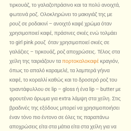
τιρκουάζ, το γαλαζοπράσινο και τα πολύ ανοιχτά,
φωτεινά ροζ. Ολοκληρώνει το μακιγιάζ της με
ρουζ σε ροδακινί – ανοιχτό καφέ χρώμα όταν
χρησιμοποιεί καφέ, πράσινες σκιές ενώ τολμάει
το girl pink ρουζ όταν χρησιμοποιεί σκιές σε
γαλάζιες – τιρκουάζ, ροζ αποχρώσεις. Τέλος στα
χείλη της ταιριάζουν τα
πορτοκαλοκαφέ
κραγιόν,
όπως το απαλό καραμελέ, τα λαμπερά γήινα
καφέ, το κοραλλί καθώς και το δροσερό ροζ του
τριαντάφυλλου σε lip – gloss ή ένα lip – butter με
φρουτένιο άρωμα για extra λάμψη στα χείλη. Στις
βραδινές της εξόδους μπορεί να χρησιμοποιήσει
έναν τόνο πιο έντονο σε όλες τις παραπάνω
αποχρώσεις είτα στα μάτια είτα στα χείλη για να