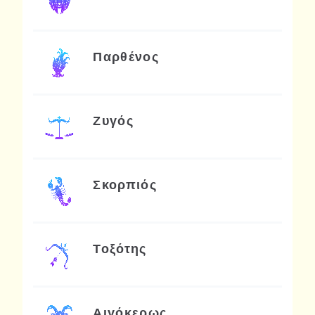
Παρθένος
Ζυγός
Σκορπιός
Τοξότης
Αιγόκερως