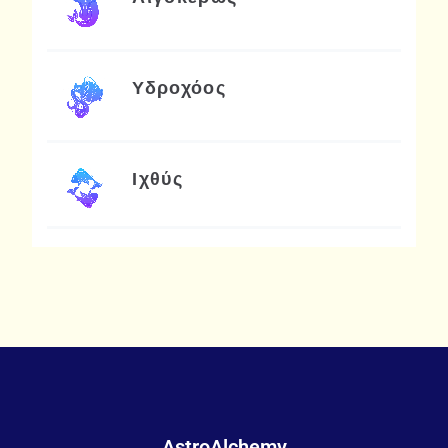
Υδροχόος
Ιχθύς
AstroAlchemy