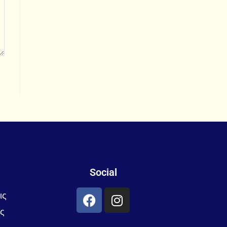
Social
ις
ς