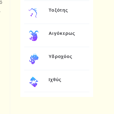
ό
ι
Τοξότης
Αιγόκερως
Υδροχόος
Ιχθύς