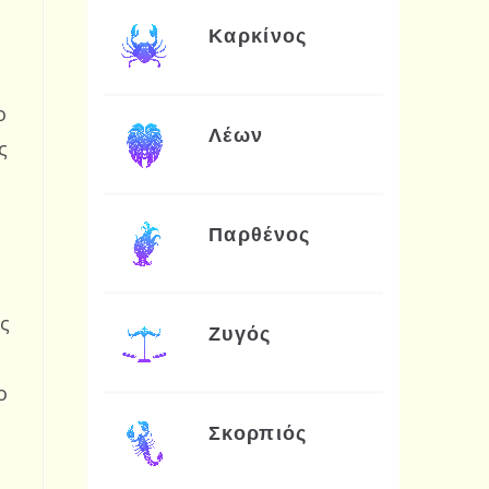
Καρκίνος
ο
Λέων
ς
Παρθένος
ις
Ζυγός
ο
Σκορπιός