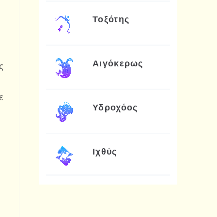
Τοξότης
Αιγόκερως
ς
ε
Υδροχόος
Ιχθύς