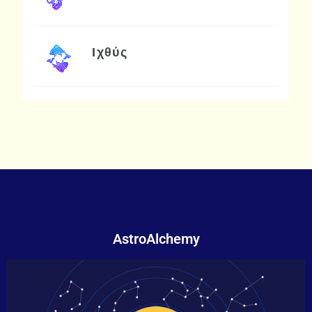
Ιχθύς
AstroAlchemy