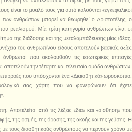
τη ανάγκη να ανταλλάσουν απόψεις με τους γύρω τους.
ους είναι το μυαλό τους για αυτό καλούνται «εγκεφαλικοί
ς των ανθρώπων μπορεί να θεωρηθεί ο Αριστοτέλης, ο
 του ρεαλισμού. Μία τρίτη κατηγορία ανθρώπων είναι οι
ίτημα της διάδοσης και της μεταλαμπάδευσης μίας ιδέας.
υνέχεια του ανθρωπίνου είδους αποτελούν βασικές αξίες
 οι άνθρωποι που ακολουθούν τις εσωτερικές επιταγές
ι αποτελούν την τέταρτη και τελευταία ομάδα ανθρώπων.
 επιρροές που υπόσχονται ένα «Διαισθητικό» ωροσκόπιο.
ρολογικό σας χάρτη που να φανερώνουν ότι έχετε
»;
τη. Αποτελείται από τις λέξεις «δια» και «αίσθηση» που
ής, της οσμής, της όρασης, της ακοής και της γεύσης. Η
ς με τους διασθητικούς ανθρώπους να περνούν χρόνο με