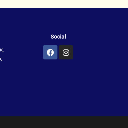
Social
ις
ς