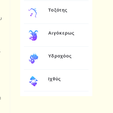
Τοξότης
υ
Αιγόκερως
.
Υδροχόος
Ιχθύς
η