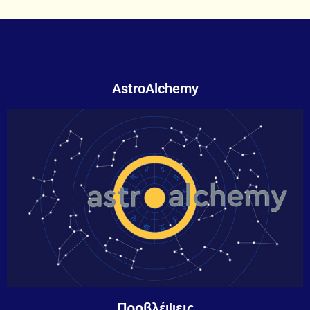
AstroAlchemy
Προβλέψεις